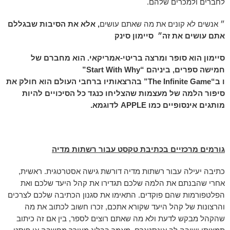
לחברים ולמכרים שלהם.
״ אנשים לא קונים את מה שאתם עושים
,
אלא את הסיבות שבגללם
אתם עושים את זה״
סיימון סינק
סיימון הוא סופר ומרצה בריטי-אמריקאי. הוא מחברם של
חמישה ספרים, ביניהם
“Start With Why”
ו ב
“The Infinite Game”
בהרצאותיו ברחבי העולם הוא חולק את
סיפור הלמה של מעצמות שהצליחו כנגד כל הסיכויים להיות
מותגים אינסופיים כמו
APPLE
לדוגמא.
גורמים מרכזיים בכתיבת טקסט עבור רשתות מדיה
כתיבה יעילה עבור רשתות מדיה דורשת גישה אסטרטגית. ראשית,
אחרי שהבנתם את הלמה שלכם תגדירו את קהל היעד שלכם ואת
הפלטפורמות שהם פוקדים. התאימו את סגנון הכתיבה שלכם לצרכים
והרצונות של קהל היעד שקורא אתכם, זכרו חשוב לכתוב את מה
שהקהל מבקש לדעת ולא מה שאתם רוצים לספר, בין אם זה כיתוב