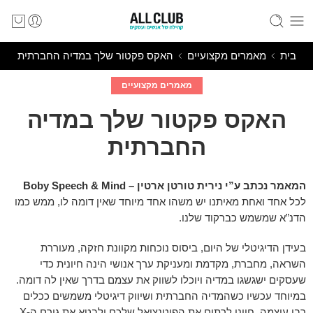
בית
מאמרים מקצועיים
האקס פקטור שלך במדיה החברתית
מאמרים מקצועיים
האקס פקטור שלך במדיה
החברתית
המאמר נכתב ע”י נירית טורטן ארטין – Boby Speech & Mind
לכל אחד ואחת מאיתנו יש משהו אחד מיוחד שאין דומה לו, ממש כמו
הדנ”א שמשמש כברקוד שלנו.
בעידן הדיגיטלי של היום, ביסוס נוכחות מקוונת חזקה, מעוררת
השראה, מחברת, מקדמת ומעניקת ערך אנושי הינה חיונית כדי
שעסקים ישגשגו במדיה ויוכלו לשווק את עצמם בדרך שאין לה דומה.
במיוחד עכשיו כשהמדיה החברתית ושיווק דיגיטלי משמשים ככלים
רבי עוצמה, חיוני לרתום את הפוטנציאל שלכם ולבטא את גורם ה-X