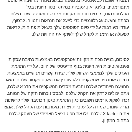
תמציתי ושובה לב אינסטגרם, מאמר בבלוג מעורר מחשבה או פוסט
אינפורמטיבי בלינקדאין. עקביות במיתוג ובטון חיונית בכל
הפלטפורמות, מבטיח נוכחות מקוונת מגובשת ומזוהה. שלב מילות
מפתח והאשטאג רלוונטיים כדי לייעל את הנראות והטווח. לבסוף,
עודדו מעורבות על ידי סיום הפוסטים שלך בשאלות פתוחות, קריאות
לפעולה או הזמנות לקהל שלך לשתף את החוויות שלו.
לסיכום, בניית נוכחות מקוונת אטרקטיבית באמצעות כתיבה עסקית
ואינטואיטיבית היא חיונית בנוף הדיגיטלי של היום. על ידי התאמת
הערכים שלך למאמצי השיווק שלך, יצירת קשרים אנושיים באמצעות
כתיבה אותנטית שמשקפת ללא עוררין את האקס פקטור שלכם, הצגת
ההצעה הייחודית שלכם והבעת מסרים המשקפים את הדנ”א שלכם,
אתם יכולים לרתק את הקהל שלכם ולבסס נוכחות חזקה של המותג.
זכרו לשקול גורמים חשובים כגון התאמת סגנון הכתיבה שלך לרשתות
מדיה שונות, שמירה על עקביות ויצירת מעורבות עם הקהל שלך. אמצו
את ה-X factor שלכם וגלו את הפוטנציאל האמיתי של העסק שלכם
בתחום המקוון.