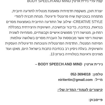
קצת עליי נירית ארטין BODY SPEECH AND MIND
יוצרת תוכן, משקפת תדמיתית ומאמנת מנטלית לתודעה חיובית,
מתמחה בטכניקות שיח פרונטלי ודיגיטלי. מנחת תכנית לימודי
CREATIVE STYLE- שילוב של התודעה החיובית באמצעות מסרים
בנראות, בכתיבה, בדיבור ובחשיבה, השיווקית והיצירתית במכללת
רמת-גן, מנגישה דרך מפגשים אישיים וקבוצתיים, מומחיות לשונית
ושיטות ריפוי אשר מבוססות על העברת מסרים בשלושה עולמות:
הפיתוח המנטלי, התדמית הפרונטלית והנוכחות הדיגיטלית העסקית
והשיווקית. בעלת ניסיון רב בכתיבת כתבות בישראל היום, מאקו ועוד
מגזינים וראיונות בטלוויזיה בערוץ 13.
נירית ארטין
BODY SPEECH AND MIND –
טלפון: 052-3694018
מייל:
niritertin@gmail.com
קישורים לעמודי המדיה שלי:
פייסבוק: