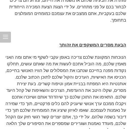
פותרת את הבעיות שלהם או משפרת את חייהם, ומדוע הם צריכים
לבחור בכם על פני מתחרים. על ידי הצגת הצעת המכירה הייחודית
שלכם בעקביות, אתם ממצבים את עצמכם כמומחים המומלצים
בתחומך.
הבעת מסרים המשקפים את זהותך
הנוכחות המקוונת שלכם צריכה באופן עקבי לשקף מי אתם ומה האני
מאמין שלכם, מה הוביל אתכם לעשות את מה שאתם עושים, תחלקו
נקודות מפנה בחייכם שנתבו את המסלולים של הוויז האנושי בחייכם,
הכניסו את האישיות, הערכים והקול שלכם לתוכן הכתוב שלכם.
אותנטיות היא המפתח בבניית אמון וטיפוח קשרים. בעת יצירת
מסרים, שקלו היטב את ההעדפות, הצרכים והשאיפות של קהל היעד
שלכם. התאימו את התוכן שלכם כך שיהדהד אותם ושיזכרו אתכם
ויקבלו ממכם ערך אנושי שיעניק להם כלים פרקטיים, תוך כדי שמירה
על נאמנות לעצמכם. שאפו לאיזון שיציג את המומחיות שלכם תוך כדי
דיבור בשפה שלהם. על ידי כך, אתם יוצרים קשר רגשי חזק עם הקהל
שלכם, מעודד נאמנות ושגרירים שמספרים את הסיפורים שלך הלאה