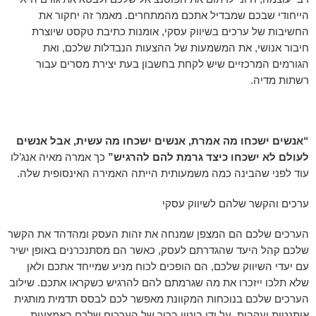
הייחודי שבכם שמבדיל אתכם מהמתחרים. מאמר זה יחקור את
החשיבות של ערכים בשיווק עסקי, אומנות כתיבת טקסט שיוצרת
חיבור אנושי, את המשמעות של ההצעות הנבדלות שלכם, ואת
הגורמים המרכזיים שיש לקחת בחשבון בעת ​​יצירת מסרים עבור
רשתות מדיה.
“אנשים ישכחו מה אמרת, אנשים ישכחו מה עשית, אבל אנשים
לעולם לא ישכחו כיצד גרמת להם להרגיש”
כך אמרה מאיה אנג’לו
עוד לפני שהבינה כמה משמעותית הייתה האמירה האינסופית שלה.
ערכים והקשר שלהם לשיווק עסקי
הערכים שלכם הם המצפן שמנחה את זהות העסק ומהדהד את הקשר
שלכם קהל היעד שהגדרתם לעסק, כאשר הם מסתנכרנים באופן ישיר
עם יעדי השיווק שלכם, הם הופכים לכוח מניע שמייחד אתכם ולאן
שלא תלכו ייזכרו את מה שגרמתם להם להרגיש כשקראו אתכם. שילוב
הערכים שלכם בנוכחות המקוונת מאפשר לכם לבסס תדמית מותגית
אותנטית ועקבית. על ידי ביטוי ברור של הערכים שלכם באמצעות