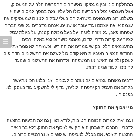
מתחלקת בינו ובין מעסיקו, כאשר רוב ההפרשה חלה על המעסיק,
אצל העצמאי נטל ההפרשה כולו חל עליו וזאת בנוסף למסים שהוא
משלם. רוב העצמאים בישראל הם בעלי עסקים קטנים שמעסיקים את
עצמם או את עצמם ועוד עובד או שניים. אנחנו מדברים על שני חבר’ה
שפתחו פאב, על מורה ליוגה, על בעל מכולת קטנה, על בעלת עסק
לציור על קירות חדרי ילדים, מאמני כושר וכיוצא באלה. רבים
מהעצמאים הללו בקושי גומרים את החודש, וכשאתה לא גומר את
החודש הנטייה הטבעית היא קודם כול לשלם את התשלומים הדחופים
לעסק ולקיום האישי או המשפחתי ולדחות את התשלומים שנועדו
לחיסכון לעוד שנים רבות.
“רבים מאותם עצמאים גם אומרים לעצמם, ‘אני בלאו הכי אתעשר
בקרוב אם העסק רק יתפתח ויצליח’, עדיף לי להשקיע עוד בעסק ולא
בפנסיה”.
מי יאכוף את החוק?
ועם זאת, למרות הכוונות הטובות, לנדא מציין גם את הבעיות בהצעה.
לדבריו, המרכזית שבהן היא הקושי לאכוף את החוק. “לא ברור איך
ההצעה תיאכף, אם בכלל. לאכיפה יש קשיים אינהרנטיים ברורים,