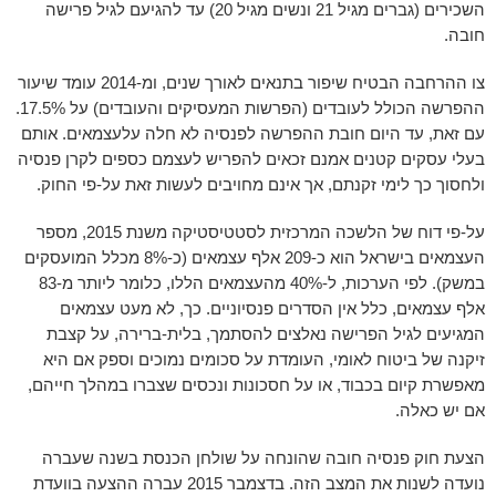
השכירים (גברים מגיל 21 ונשים מגיל 20) עד להגיעם לגיל פרישה
חובה.
צו ההרחבה הבטיח שיפור בתנאים לאורך שנים, ומ-2014 עומד שיעור
ההפרשה הכולל לעובדים (הפרשות המעסיקים והעובדים) על 17.5%.
עם זאת, עד היום חובת ההפרשה לפנסיה לא חלה עלעצמאים. אותם
בעלי עסקים קטנים אמנם זכאים להפריש לעצמם כספים לקרן פנסיה
ולחסוך כך לימי זקנתם, אך אינם מחויבים לעשות זאת על-פי החוק.
על-פי דוח של הלשכה המרכזית לסטטיסטיקה משנת 2015, מספר
העצמאים בישראל הוא כ-209 אלף עצמאים (כ-8% מכלל המועסקים
במשק). לפי הערכות, ל-40% מהעצמאים הללו, כלומר ליותר מ-83
אלף עצמאים, כלל אין הסדרים פנסיוניים. כך, לא מעט עצמאים
המגיעים לגיל הפרישה נאלצים להסתמך, בלית-ברירה, על קצבת
זיקנה של ביטוח לאומי, העומדת על סכומים נמוכים וספק אם היא
מאפשרת קיום בכבוד, או על חסכונות ונכסים שצברו במהלך חייהם,
אם יש כאלה.
הצעת חוק פנסיה חובה שהונחה על שולחן הכנסת בשנה שעברה
נועדה לשנות את המצב הזה. בדצמבר 2015 עברה ההצעה בוועדת