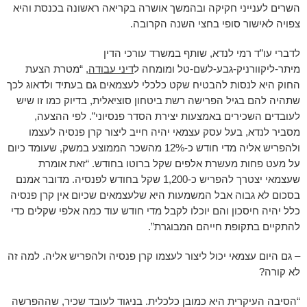
השרים לענייני חקיקה ובהמשך אושרה בקריאה ראשונה בכנסת והיא
צפויה לאישור סופי בחצי השנה הקרובה.
לדברי עו”ד רמי לנדא, שותף במשרד עורכי הדין
מיתר-ליקוורניק-גבע-לשם-טל ומומחה ל
דיני עבודה
, “מטרת הצעת
החוק היא לנסות להבטיח שקט כלכלי לעצמאים גם בעתיד ולדאוג לכך
שתהיה להם בגיל הפרישה רשת ביטחון סוציאלית, בדיוק כמו זו שיש
לעובדים השכירים באמצעות יצירת הסדר פנסיוני”. לפי ההצעה,
מסביר לנדא, בעל עסק עצמאי יהיה חייב ליצור קרן פנסיה לעצמו
ולהפריש אליה מדי חודש כ-12% מהשכר הממוצע במשק, שעומד כיום
על מעט פחות מעשרת אלפים שקל ברוטו בחודש. “זאת אומרת
שעצמאי יצטרך להפריש כ-1,200 שקל בחודש לפנסיה. מדובר אמנם
בסכום לא גבוה אבל המשמעות היא שלעצמאים שכיום אין קרן פנסיה
כלל יהיה חיסכון והם יוכלו לקבל מדי חודש עוד כמה אלפי שקלים כדי
להתקיים בתקופת חייהם המבוגרת”.
– גם היום עצמאי יכול ליצור לעצמו קרן פנסיה ולהפריש אליה. למה זה
לא קורה?
“הסיבה העיקרית היא כמובן כלכלית. בניגוד לעובד שכיר, שההפרשה