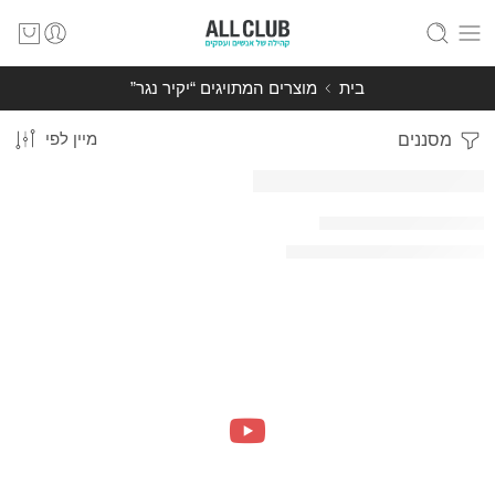
בית
מוצרים המתויגים “יקיר נגר”
מסננים
מיין לפי
קנה עכשיו
-100%
ניהול | מכירות | מנטלי
השארת פרטים/הזמנה ישירה