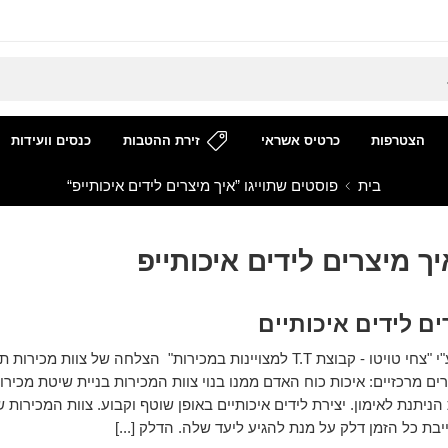
הצטרפות
כרטיס אשראי
זירת ההטבות
כנסים וועידות
בית
פוסטים שתוייגו ”איך מיצרים לידים איכותייפ“
יך מיצרים לידים איכותייפ
ים לידים איכותיים
המאמר נכתב ע"י "צחי טויטו - קבוצת T.T למצויינות במכירות" הצלחה של צוות מכירו
 מרכזיים: איכות כוח האדם ממנו בנוי צוות המכירות בניית שיטת מכירו
ניתנת לאימון. יצירת לידים איכותיים באופן שוטף וקבוע. צוות המכירות ש
יבת כל הזמן דלק על מנת להגיע ליעד שלה. הדלק [...]