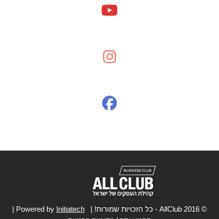
אתי רז מייסדת ומנכ"ל ALL CLUB עסקים קטנים ובינוניים – הפך
לטרנד בשנים האחרונות ובשנת 2019 בפרט עם הקמת השולמנים.
פתאום, כולם רוצים לעטוף אותנו – מבטיחים הבטחות – ובפועל? קל
מאוד להתעלם מ- 540,000 בודדים (חכו חכו – כמה הבטחות הולכות
להיות בחודשיים הקרובים). כבעלת עסק בישראל – אני משלמת
מיסים כמו כולם - [...]
© 2016 AllClub - כל הזכויות שמורות! | Powered by
Initiatech
|