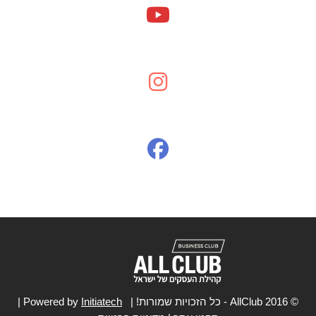
המאמר נכתב ע"י "אתי רז" נכון לתחילת שנת 2021 קיימים בישראל
573,500 אלף עסקים. מעל ל95% מהם הם עסקים קטנים ובינוניים.
אם למישהו יש ספק מדוע הם צריכים לעניין את כולנו, הרי שעסקים
אלו ייצרו בשנים האחרונות מעל 60% מקומות עבודה חדשים, וביחד
מהווים כ-40% מכלל התוצר הגולמי במשק. אם כן, מדוע מגזר
העצמאים והעסקים [...]
© 2016 AllClub - כל הזכויות שמורות! | Powered by
Initiatech
|