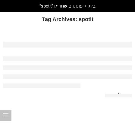
בית
פוסטים שתוייגו ”spotit“
Tag Archives:
spotit
ו בבית או שאנחנו שכחנו מהו הכוח שלנו?
המשך לקרוא 🠬