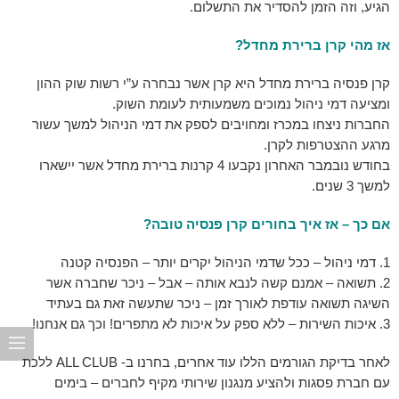
הגיע, וזה הזמן להסדיר את התשלום.
אז מהי קרן ברירת מחדל?
קרן פנסיה ברירת מחדל היא קרן אשר נבחרה ע”י רשות שוק ההון
ומציעה דמי ניהול נמוכים משמעותית לעומת השוק.
החברות ניצחו במכרז ומחויבים לספק את דמי הניהול למשך עשור
מרגע ההצטרפות לקרן.
בחודש נובמבר האחרון נקבעו 4 קרנות ברירת מחדל אשר יישארו
למשך 3 שנים.
אם כך – אז איך בחורים קרן פנסיה טובה?
דמי ניהול – ככל שדמי הניהול יקרים יותר – הפנסיה קטנה
תשואה – אמנם קשה לנבא אותה – אבל – ניכר שחברה אשר
השיגה תשואה עודפת לאורך זמן – ניכר שתעשה זאת גם בעתיד
איכות השירות – ללא ספק על איכות לא מתפרים! וכך גם אנחנו!
לאחר בדיקת הגורמים הללו עוד אחרים, בחרנו ב- ALL CLUB ללכת
עם חברת פסגות ולהציע מנגנון שירותי מקיף לחברים – בימים